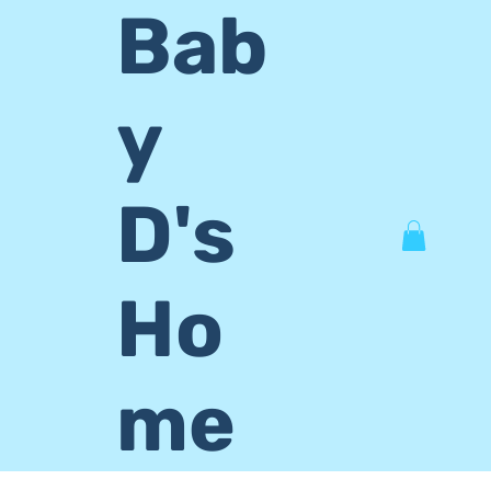
Bab
y
D's
Ho
me