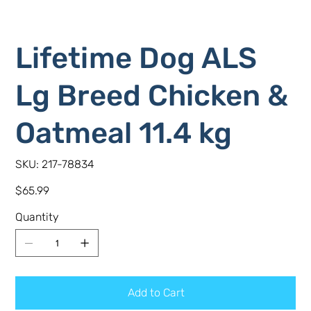
Lifetime Dog ALS
Lg Breed Chicken &
Oatmeal 11.4 kg
SKU
SKU:
217-78834
217-
78834
Price
$65.99
Quantity
Add to Cart